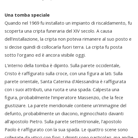
Una tomba speciale
Quando nel 1969 fu installato un impianto di riscaldamento, fu
scoperta una cripta funeraria del XIV secolo. A causa
dell'installazione, la cripta non poteva rimanere al suo posto e
si decise quindi di collocarla fuori terra. La cripta fu posta
sotto l'organo ed è ancora visibile oggi.
L'interno della tomba è dipinto. Sulla parete occidentale,
Cristo è raffigurato sulla croce, con una figura ai lati. Sulla
parete orientale, Santa Caterina d'Alessandria è raffigurata
con i suoi attributi, una ruota e una spada. Calpesta una
figura, probabilmente l'imperatore Massenzio, che la fece
giustiziare. La parete meridionale contiene un'immagine del
defunto, probabilmente un diacono, inginocchiato davanti
all'apostolo Pietro. Sulla parete settentrionale, l'apostolo
Paolo è raffigurato con la sua spada. Le quattro scene sono
collegate da viticci con fiori. I dipinti sono particolari, ma anche