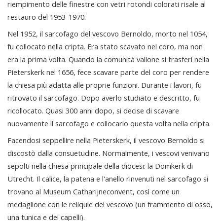
riempimento delle finestre con vetri rotondi colorati risale al
restauro del 1953-1970.
Nel 1952, il sarcofago del vescovo Bernoldo, morto nel 1054,
fu collocato nella cripta. Era stato scavato nel coro, ma non
era la prima volta. Quando la comunità vallone si trasferì nella
Pieterskerk nel 1656, fece scavare parte del coro per rendere
la chiesa più adatta alle proprie funzioni. Durante i lavori, fu
ritrovato il sarcofago. Dopo averlo studiato e descritto, fu
ricollocato. Quasi 300 anni dopo, si decise di scavare
nuovamente il sarcofago e collocarlo questa volta nella cripta.
Facendosi seppellire nella Pieterskerk, il vescovo Bernoldo si
discostò dalla consuetudine. Normalmente, i vescovi venivano
sepolti nella chiesa principale della diocesi: la Domkerk di
Utrecht. Il calice, la patena e l'anello rinvenuti nel sarcofago si
trovano al Museum Catharijneconvent, così come un
medaglione con le reliquie del vescovo (un frammento di osso,
una tunica e dei capelli).