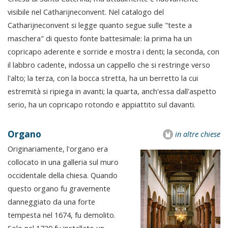
visibile nel Catharijneconvent. Nel catalogo del
Catharijneconvent si legge quanto segue sulle "teste a
maschera" di questo fonte battesimale: la prima ha un
copricapo aderente e sorride e mostra i denti; la seconda, con
il labbro cadente, indossa un cappello che si restringe verso
l'alto; la terza, con la bocca stretta, ha un berretto la cui
estremità si ripiega in avanti; la quarta, anch'essa dall'aspetto
serio, ha un copricapo rotondo e appiattito sul davanti.
Organo
in altre chiese
Originariamente, l'organo era
collocato in una galleria sul muro
occidentale della chiesa. Quando
questo organo fu gravemente
danneggiato da una forte
tempesta nel 1674, fu demolito.
Solo nel 1729 fu installato un