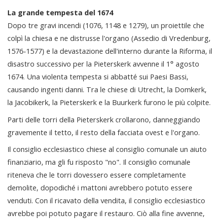
La grande tempesta del 1674
Dopo tre gravi incendi (1076, 1148 e 1279), un proiettile che
colpì la chiesa e ne distrusse l'organo (Assedio di Vredenburg,
1576-1577) e la devastazione dell'interno durante la Riforma, il
disastro successivo per la Pieterskerk avvenne il 1° agosto
1674. Una violenta tempesta si abbatté sui Paesi Bassi,
causando ingenti danni. Tra le chiese di Utrecht, la Domkerk,
la Jacobikerk, la Pieterskerk e la Buurkerk furono le più colpite.
Parti delle torri della Pieterskerk crollarono, danneggiando
gravemente il tetto, il resto della facciata ovest e l'organo.
Il consiglio ecclesiastico chiese al consiglio comunale un aiuto
finanziario, ma gli fu risposto "no". Il consiglio comunale
riteneva che le torri dovessero essere completamente
demolite, dopodiché i mattoni avrebbero potuto essere
venduti. Con il ricavato della vendita, il consiglio ecclesiastico
avrebbe poi potuto pagare il restauro. Ciò alla fine avvenne,