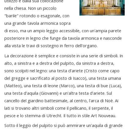
utilizzo e dalla sua collocazione
nella chiesa. Non un piccolo
"barile" rotondo o esagonale, con
una grande tavola armonica sopra
di esso, ma un ampio leggio accessibile, con un'ampia parete
posteriore in legno che funge da tavola armonica e nasconde
alla vista le travi di sostegno in ferro dell'organo.
La decorazione è semplice e consiste in una serie di simboli. In
alto, a sinistra e a destra del pulpito, da sinistra a destra,
sono scolpiti nel legno: una testa d'ariete (Cristo come capo
del gregge e sacrificato al posto di Isacco), una testa umana
(Matteo), una testa di leone (Marco), una testa di bue (Luca),
una testa d'aquila (Giovanni) e un'altra testa d'ariete. Sul
cancello del giardino battesimale, al centro, l'arca di Noè. Ai
lati si trovano altri simboli come il pellicano, il serpente, il
pesce e lo stemma di Utrecht. Il tutto in stile Art Nouveau.
Sotto il leggio del pulpito si può ammirare un'aquila di grande