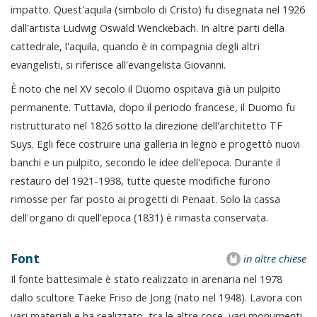
impatto. Quest'aquila (simbolo di Cristo) fu disegnata nel 1926
dall'artista Ludwig Oswald Wenckebach. In altre parti della
cattedrale, l'aquila, quando è in compagnia degli altri
evangelisti, si riferisce all'evangelista Giovanni.
È noto che nel XV secolo il Duomo ospitava già un pulpito
permanente. Tuttavia, dopo il periodo francese, il Duomo fu
ristrutturato nel 1826 sotto la direzione dell'architetto TF
Suys. Egli fece costruire una galleria in legno e progettò nuovi
banchi e un pulpito, secondo le idee dell'epoca. Durante il
restauro del 1921-1938, tutte queste modifiche furono
rimosse per far posto ai progetti di Penaat. Solo la cassa
dell'organo di quell'epoca (1831) è rimasta conservata.
Font
in altre chiese
Il fonte battesimale è stato realizzato in arenaria nel 1978
dallo scultore Taeke Friso de Jong (nato nel 1948). Lavora con
vari materiali e ha realizzato, tra le altre cose, vari monumenti