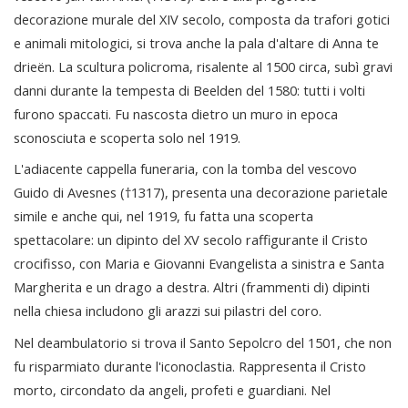
decorazione murale del XIV secolo, composta da trafori gotici
e animali mitologici, si trova anche la pala d'altare di Anna te
drieën. La scultura policroma, risalente al 1500 circa, subì gravi
danni durante la tempesta di Beelden del 1580: tutti i volti
furono spaccati. Fu nascosta dietro un muro in epoca
sconosciuta e scoperta solo nel 1919.
L'adiacente cappella funeraria, con la tomba del vescovo
Guido di Avesnes (†1317), presenta una decorazione parietale
simile e anche qui, nel 1919, fu fatta una scoperta
spettacolare: un dipinto del XV secolo raffigurante il Cristo
crocifisso, con Maria e Giovanni Evangelista a sinistra e Santa
Margherita e un drago a destra. Altri (frammenti di) dipinti
nella chiesa includono gli arazzi sui pilastri del coro.
Nel deambulatorio si trova il Santo Sepolcro del 1501, che non
fu risparmiato durante l'iconoclastia. Rappresenta il Cristo
morto, circondato da angeli, profeti e guardiani. Nel