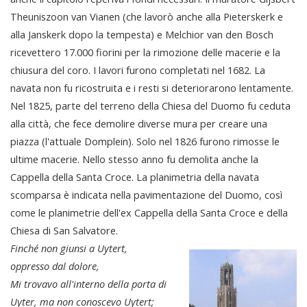
Theuniszoon van Vianen (che lavorò anche alla Pieterskerk e
alla Janskerk dopo la tempesta) e Melchior van den Bosch
ricevettero 17.000 fiorini per la rimozione delle macerie e la
chiusura del coro. I lavori furono completati nel 1682. La
navata non fu ricostruita e i resti si deteriorarono lentamente.
Nel 1825, parte del terreno della Chiesa del Duomo fu ceduta
alla città, che fece demolire diverse mura per creare una
piazza (l'attuale Domplein). Solo nel 1826 furono rimosse le
ultime macerie. Nello stesso anno fu demolita anche la
Cappella della Santa Croce. La planimetria della navata
scomparsa è indicata nella pavimentazione del Duomo, così
come le planimetrie dell'ex Cappella della Santa Croce e della
Chiesa di San Salvatore.
Finché non giunsi a Uytert,
oppresso dal dolore,
Mi trovavo all'interno della porta di
Uyter, ma non conoscevo Uytert;