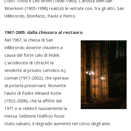
(1891-1954) e Leo Brom (1896-1965). L'artista Wim van
Woerkom (1905-1998) realizzò le vetrate con, tra gli altri, San
Villibrordo, Bonifacio, Paolo e Pietro.
1967-2005: dalla chiusura al restauro
Nel 1967, la chiesa di San
Villibrordo dovette chiudere a
causa del forte calo di fedeli.
L'arcidiocesi di Utrecht la
vendette al privato cattolico A.J.
Lisman (1917-2002), che sperava
di poterla preservare. Ricevette
l'aiuto di Padre Winand Kotte
(1922-2006), che la affittò dal
1971 e vi celebrò nuovamente la
messa. Sebbene l'edificio fosse
stato salvato, il degrado aumentò nel corso degli anni.