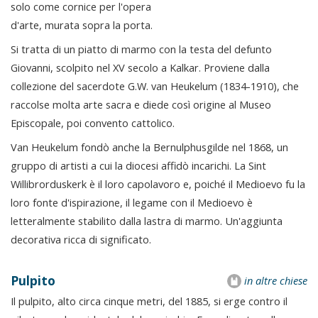
solo come cornice per l'opera
d'arte, murata sopra la porta.
Si tratta di un piatto di marmo con la testa del defunto
Giovanni, scolpito nel XV secolo a Kalkar. Proviene dalla
collezione del sacerdote G.W. van Heukelum (1834-1910), che
raccolse molta arte sacra e diede così origine al Museo
Episcopale, poi convento cattolico.
Van Heukelum fondò anche la Bernulphusgilde nel 1868, un
gruppo di artisti a cui la diocesi affidò incarichi. La Sint
Willibrorduskerk è il loro capolavoro e, poiché il Medioevo fu la
loro fonte d'ispirazione, il legame con il Medioevo è
letteralmente stabilito dalla lastra di marmo. Un'aggiunta
decorativa ricca di significato.
Pulpito
in altre chiese
Il pulpito, alto circa cinque metri, del 1885, si erge contro il