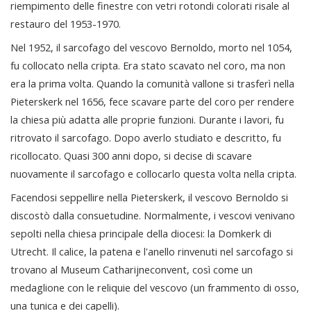
riempimento delle finestre con vetri rotondi colorati risale al
restauro del 1953-1970.
Nel 1952, il sarcofago del vescovo Bernoldo, morto nel 1054,
fu collocato nella cripta. Era stato scavato nel coro, ma non
era la prima volta. Quando la comunità vallone si trasferì nella
Pieterskerk nel 1656, fece scavare parte del coro per rendere
la chiesa più adatta alle proprie funzioni. Durante i lavori, fu
ritrovato il sarcofago. Dopo averlo studiato e descritto, fu
ricollocato. Quasi 300 anni dopo, si decise di scavare
nuovamente il sarcofago e collocarlo questa volta nella cripta.
Facendosi seppellire nella Pieterskerk, il vescovo Bernoldo si
discostò dalla consuetudine. Normalmente, i vescovi venivano
sepolti nella chiesa principale della diocesi: la Domkerk di
Utrecht. Il calice, la patena e l'anello rinvenuti nel sarcofago si
trovano al Museum Catharijneconvent, così come un
medaglione con le reliquie del vescovo (un frammento di osso,
una tunica e dei capelli).