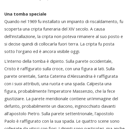
Una tomba speciale
Quando nel 1969 fu installato un impianto di riscaldamento, fu
scoperta una cripta funeraria del XIV secolo. A causa
dell'installazione, la cripta non poteva rimanere al suo posto e
si decise quindi di collocarla fuori terra. La cripta fu posta
sotto l'organo ed è ancora visibile oggi.
L'interno della tomba è dipinto. Sulla parete occidentale,
Cristo è raffigurato sulla croce, con una figura ai lati. Sulla
parete orientale, Santa Caterina d'Alessandria è raffigurata
con i suoi attributi, una ruota e una spada. Calpesta una
figura, probabilmente l'imperatore Massenzio, che la fece
giustiziare. La parete meridionale contiene un'immagine del
defunto, probabilmente un diacono, inginocchiato davanti
all'apostolo Pietro. Sulla parete settentrionale, l'apostolo
Paolo è raffigurato con la sua spada. Le quattro scene sono
collegate da viticci con fiori. I dipinti sono particolari, ma anche