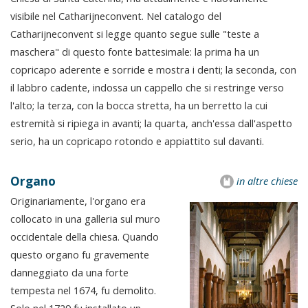
visibile nel Catharijneconvent. Nel catalogo del
Catharijneconvent si legge quanto segue sulle "teste a
maschera" di questo fonte battesimale: la prima ha un
copricapo aderente e sorride e mostra i denti; la seconda, con
il labbro cadente, indossa un cappello che si restringe verso
l'alto; la terza, con la bocca stretta, ha un berretto la cui
estremità si ripiega in avanti; la quarta, anch'essa dall'aspetto
serio, ha un copricapo rotondo e appiattito sul davanti.
Organo
in altre chiese
Originariamente, l'organo era
collocato in una galleria sul muro
occidentale della chiesa. Quando
questo organo fu gravemente
danneggiato da una forte
tempesta nel 1674, fu demolito.
Solo nel 1729 fu installato un