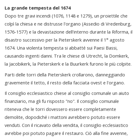
La grande tempesta del 1674
Dopo tre gravi incendi (1076, 1148 e 1279), un proiettile che
colpì la chiesa e ne distrusse l'organo (Assedio di Vredenburg,
1576-1577) e la devastazione dell'interno durante la Riforma, il
disastro successivo per la Pieterskerk avvenne il 1° agosto
1674. Una violenta tempesta si abbatté sui Paesi Bassi,
causando ingenti danni. Tra le chiese di Utrecht, la Domkerk,
la Jacobikerk, la Pieterskerk e la Buurkerk furono le più colpite.
Parti delle torri della Pieterskerk crollarono, danneggiando
gravemente il tetto, il resto della facciata ovest e l'organo.
Il consiglio ecclesiastico chiese al consiglio comunale un aiuto
finanziario, ma gli fu risposto "no". Il consiglio comunale
riteneva che le torri dovessero essere completamente
demolite, dopodiché i mattoni avrebbero potuto essere
venduti. Con il ricavato della vendita, il consiglio ecclesiastico
avrebbe poi potuto pagare il restauro. Ciò alla fine avvenne,