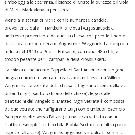
simboleggia la speranza, il bianco di Cristo la purezza e il viola
di Maria Maddalena la penitenza.
Vicino alla statua di Maria con le numerose candele,
proveniente dalla H.Hartkerk, si trova l'Augustinusklok,
anch'esso proveniente da questa chiesa, che prende il nome
dall'allora parroco-decano Augustinus Wiegerink. La campana
fu fusa nel 1949 da Petit e Fritsen e, con i suoi 485 chili, è
troppo pesante per il campanile della Aloysiuskerk.
La chiesa e l'adiacente Cappella di Sant'Antonio contengono
un gran numero di vetrate, realizzate anch'esse da Willem
Wiegmans. Le vetrate della chiesa raffigurano scene della vita
di San Luigi (il santo patrono della chiesa), legate alle
beatitudini del Vangelo di Matteo. Ogni vetrata è composta
da due vetrate che raffigurano Luigi come un buon esempio
(sempre rivolto verso l'altare) e una terza vetrata con un
"cattivo esempio" tratto dalla Bibbia (voltato dall'altra parte
rispetto all'altare). Wiegmans aggiunse simboli alla sommità