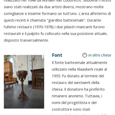
realizzato nel 1648 da Adriaen van Lobbrecht. Sebbene i recinti
siano stati realizzati da due artisti diversi, mostrano molte
somiglianze e insieme formano un tutt'uno. L'area all'interno di
questi recinti è chiamata "giardino battesimale". Durante
l'ultimo restauro (1970-1978) i due pilastri mancanti furono
restaurati e il pulpito fu collocato nella sua posizione attuale,
disposto trasversalmente.
Font
in altre chiese
Il fonte battesimale attualmente
utilizzato nella Klaaskerk risale al
1955. Fu donato al termine del
restauro del westwerk della
chiesa. Il donatore ha preferito
rimanere anonimo. Tuttavia, i
nomi del progettista e del
costruttore sono stati