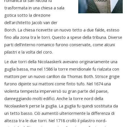
romanica di San Nicola fu
trasformata in una chiesa a sala
gotica sotto la direzione
dell'architetto Jacob van der
Borch. La chiesa ricevette un nuovo tetto a due falde, esteso
fino alla zona tra le torri. Questo a spese della tribuna. Diverse
parti dell'interno romanico furono conservate, come alcuni
pilastri e la volta del coro.
Le due torri della Nicolaaskerk avevano originariamente una
guglia bassa, ma nel 1586 la torre meridionale fu rialzata con
mattoni per un nuovo carillon da Thomas Both. Strisce grigie
furono dipinte sui mattoni come finto tufo. Nel 1674 una
violenta tempesta imperversò su gran parte del paese,
danneggiando molti edifici. Anche la torre nord della
Nicolaaskerk perse la guglia. La guglia fu quindi sostituita da
un tetto basso. Ciò aumentò ulteriormente la differenza di
altezza tra le due torri. Nel 1718 crollò il pilastro nord-