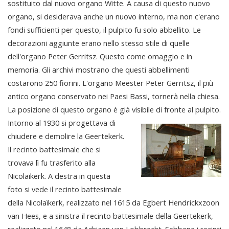
sostituito dal nuovo organo Witte. A causa di questo nuovo
organo, si desiderava anche un nuovo interno, ma non c'erano
fondi sufficienti per questo, il pulpito fu solo abbellito. Le
decorazioni aggiunte erano nello stesso stile di quelle
dell'organo Peter Gerritsz. Questo come omaggio e in
memoria. Gli archivi mostrano che questi abbellimenti
costarono 250 fiorini. L'organo Meester Peter Gerritsz, il più
antico organo conservato nei Paesi Bassi, tornerà nella chiesa.
La posizione di questo organo è già visibile di fronte al pulpito.
Intorno al 1930 si progettava di
chiudere e demolire la Geertekerk.
Il recinto battesimale che si
trovava lì fu trasferito alla
Nicolaïkerk. A destra in questa
foto si vede il recinto battesimale
della Nicolaïkerk, realizzato nel 1615 da Egbert Hendrickxzoon
van Hees, e a sinistra il recinto battesimale della Geertekerk,