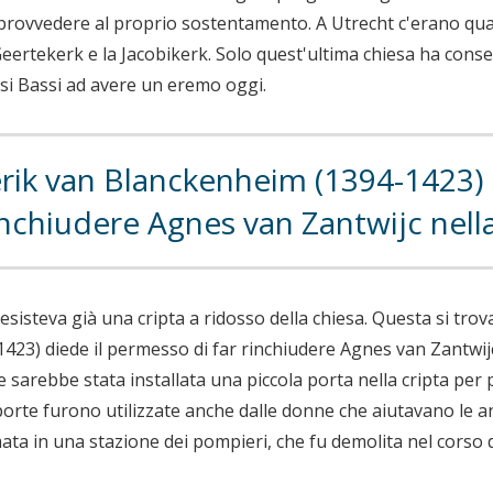
er provvedere al proprio sostentamento. A Utrecht c'erano qua
eertekerk e la Jacobikerk. Solo quest'ultima chiesa ha cons
esi Bassi ad avere un eremo oggi.
erik van Blanckenheim (1394-1423)
rinchiudere Agnes van Zantwijc nella
esisteva già una cripta a ridosso della chiesa. Questa si trova
23) diede il permesso di far rinchiudere Agnes van Zantwijc n
e sarebbe stata installata una piccola porta nella cripta per 
porte furono utilizzate anche dalle donne che aiutavano le a
mata in una stazione dei pompieri, che fu demolita nel corso d