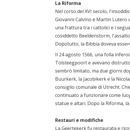
La Riforma
Nel corso del XVI secolo, l'insoddi
Giovanni Calvino e Martin Lutero vo
una frattura tra i cattolici e i seg
cosiddetto Beeldenstorm, l'assalto su
Dopotutto, la Bibbia doveva essere a
Il 24 agosto 1566, una folla infero
Tolsteegpoort e avevano distrutto le
sembrò limitato, ma due giorni dop
Buurkerk, la Jacobikerk e la Nicola
consiglio comunale di Utrecht. Chi
continuato a funzionare come luogo 
statue e altari. Dopo la Riforma, l
Restauri e modifiche
La Geertekerk fu restaurata e ricos