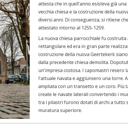
attesta che in quell'anno esisteva già una
vecchia chiesa e la costruzione della nuov
diversi anni. Di conseguenza, si ritiene che
attestato intorno al 1255-1259.
La nuova chiesa parrocchiale fu costruita
rettangolare ed era in gran parte realizzat
costruzione della nuova Geertekerk siano s
dalla precedente chiesa demolita. Dopotut
un'impresa costosa. I capomastri resero la
l'attuale navata e aggiunsero una torre. All
ampliata con un transetto e un coro. Più t
create le navate laterali convertendo i muri
tra i pilastri furono dotati di archi a tutt
muratura superiore.