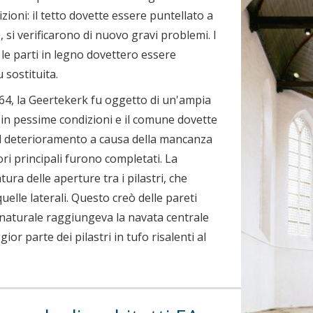
izioni: il tetto dovette essere puntellato a
0, si verificarono di nuovo gravi problemi. I
e le parti in legno dovettero essere
 sostituita.
864, la Geertekerk fu oggetto di un'ampia
a in pessime condizioni e il comune dovette
 il deterioramento a causa della mancanza
ori principali furono completati. La
ura delle aperture tra i pilastri, che
elle laterali. Questo creò delle pareti
ce naturale raggiungeva la navata centrale
ior parte dei pilastri in tufo risalenti al