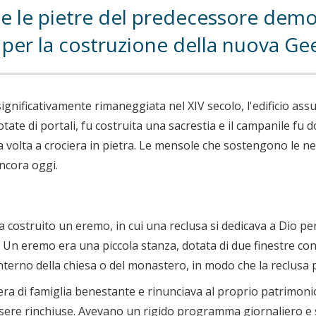
he le pietre del predecessore demol
e per la costruzione della nuova Ge
ignificativamente rimaneggiata nel XIV secolo, l'edificio ass
tate di portali, fu costruita una sacrestia e il campanile fu do
a volta a crociera in pietra. Le mensole che sostengono le ne
 ancora oggi.
 costruito un eremo, in cui una reclusa si dedicava a Dio per 
. Un eremo era una piccola stanza, dotata di due finestre con
interno della chiesa o del monastero, in modo che la reclusa
ra di famiglia benestante e rinunciava al proprio patrimonio 
sere rinchiuse. Avevano un rigido programma giornaliero e s