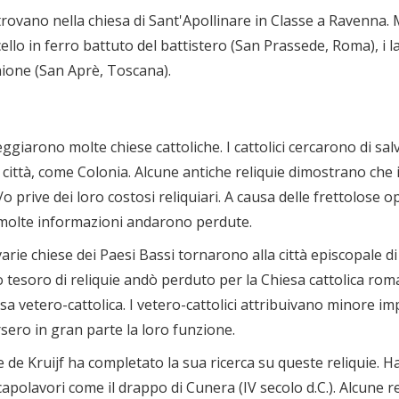
 si trovano nella chiesa di Sant'Apollinare in Classe a Ravenna
cello in ferro battuto del battistero (San Prassede, Roma), i
nione (San Aprè, Toscana).
ggiarono molte chiese cattoliche. I cattolici cercarono di salv
 città, come Colonia. Alcune antiche reliquie dimostrano che il
prive dei loro costosi reliquiari. A causa delle frettolose o
 molte informazioni andarono perdute.
i varie chiese dei Paesi Bassi tornarono alla città episcopale
to tesoro di reliquie andò perduto per la Chiesa cattolica ro
sa vetero-cattolica. I vetero-cattolici attribuivano minore i
rsero in gran parte la loro funzione.
ue de Kruijf ha completato la sua ricerca su queste reliquie.
apolavori come il drappo di Cunera (IV secolo d.C.). Alcune r