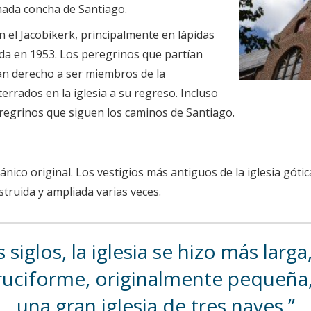
mada concha de Santiago.
 el Jacobikerk, principalmente en lápidas
lada en 1953. Los peregrinos que partían
ían derecho a ser miembros de la
rrados en la iglesia a su regreso. Incluso
 peregrinos que siguen los caminos de Santiago.
co original. Los vestigios más antiguos de la iglesia gótica
nstruida y ampliada varias veces.
 siglos, la iglesia se hizo más lar
a cruciforme, originalmente pequeñ
una gran iglesia de tres naves.