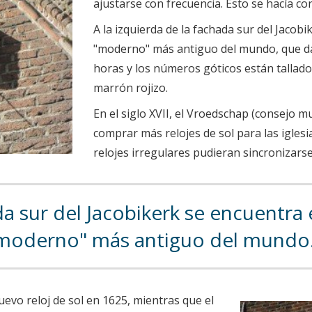
ajustarse con frecuencia. Esto se hacía con
A la izquierda de la fachada sur del Jacobi
"moderno" más antiguo del mundo, que dat
horas y los números góticos están tallado
marrón rojizo.
En el siglo XVII, el Vroedschap (consejo mu
comprar más relojes de sol para las igles
relojes irregulares pudieran sincronizarse 
a sur del Jacobikerk se encuentra e
moderno" más antiguo del mundo
uevo reloj de sol en 1625, mientras que el