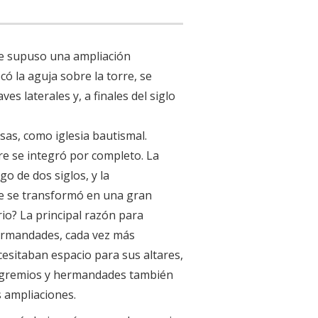
que supuso una ampliación
ocó la aguja sobre la torre, se
es laterales y, a finales del siglo
osas, como iglesia bautismal.
re se integró por completo. La
go de dos siglos, y la
me se transformó en una gran
rio? La principal razón para
hermandades, cada vez más
cesitaban espacio para sus altares,
s gremios y hermandades también
s ampliaciones.