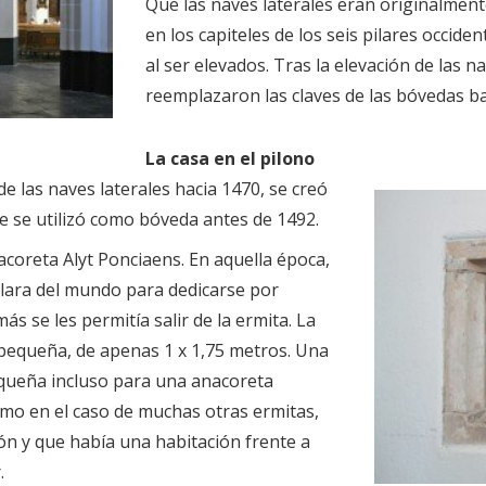
Que las naves laterales eran originalmen
en los capiteles de los seis pilares occide
al ser elevados. Tras la elevación de las na
reemplazaron las claves de las bóvedas baj
La casa en el pilono
e las naves laterales hacia 1470, se creó
ue se utilizó como bóveda antes de 1492.
acoreta Alyt Ponciaens. En aquella época,
lara del mundo para dedicarse por
s se les permitía salir de la ermita. La
 pequeña, de apenas 1 x 1,75 metros. Una
queña incluso para una anacoreta
omo en el caso de muchas otras ermitas,
ión y que había una habitación frente a
.