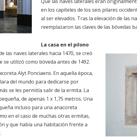
Que las naves laterales eran originalmen
en los capiteles de los seis pilares occide
al ser elevados. Tras la elevación de las na
reemplazaron las claves de las bóvedas baj
La casa en el pilono
e las naves laterales hacia 1470, se creó
ue se utilizó como bóveda antes de 1492.
acoreta Alyt Ponciaens. En aquella época,
lara del mundo para dedicarse por
s se les permitía salir de la ermita. La
 pequeña, de apenas 1 x 1,75 metros. Una
queña incluso para una anacoreta
omo en el caso de muchas otras ermitas,
ión y que había una habitación frente a
.