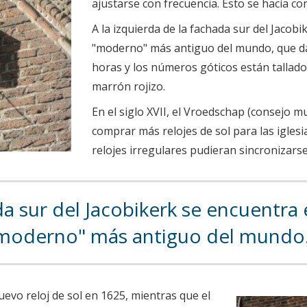
ajustarse con frecuencia. Esto se hacía con
A la izquierda de la fachada sur del Jacobi
"moderno" más antiguo del mundo, que dat
horas y los números góticos están tallado
marrón rojizo.
En el siglo XVII, el Vroedschap (consejo mu
comprar más relojes de sol para las igles
relojes irregulares pudieran sincronizarse 
a sur del Jacobikerk se encuentra e
moderno" más antiguo del mundo
uevo reloj de sol en 1625, mientras que el