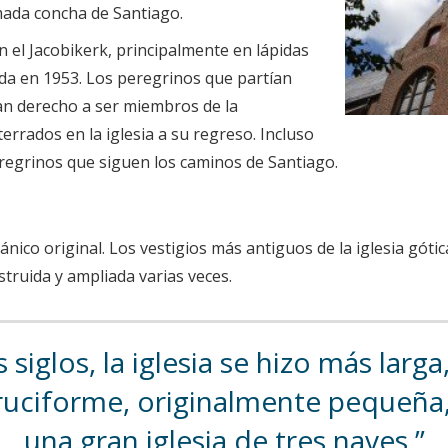
mada concha de Santiago.
 el Jacobikerk, principalmente en lápidas
lada en 1953. Los peregrinos que partían
ían derecho a ser miembros de la
rrados en la iglesia a su regreso. Incluso
 peregrinos que siguen los caminos de Santiago.
co original. Los vestigios más antiguos de la iglesia gótica
nstruida y ampliada varias veces.
 siglos, la iglesia se hizo más lar
a cruciforme, originalmente pequeñ
una gran iglesia de tres naves.