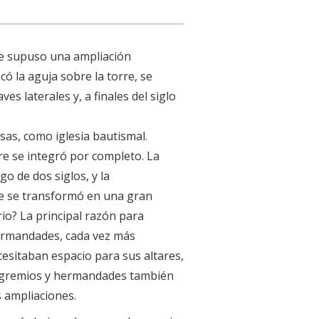
que supuso una ampliación
ocó la aguja sobre la torre, se
es laterales y, a finales del siglo
osas, como iglesia bautismal.
re se integró por completo. La
go de dos siglos, y la
me se transformó en una gran
rio? La principal razón para
hermandades, cada vez más
cesitaban espacio para sus altares,
s gremios y hermandades también
s ampliaciones.