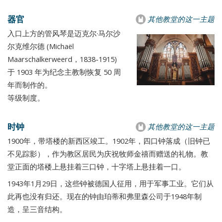
器官
其他教堂的这一主题
入口上方的管风琴是迈克尔·马尔沙
尔克维尔德 (Michaël
Maarschalkerweerd，1838-1915)
于 1903 年为纪念主教制恢复 50 周
年而制作的。
等级制度。
时钟
其他教堂的这一主题
1900年，带塔楼的新西区竣工。1902年，四口钟落成（旧钟已
不见踪影），作为教区居民为庆祝牧师金禧而赠送的礼物。教
堂正面的塔楼上悬挂着三口钟，十字塔上悬挂着一口。
1943年1月29日，这些钟被德国人征用，用于军事工业。它们从
此再也没有归还。现在的钟由珀蒂和弗里森公司于1948年制
造，呈三音结构。