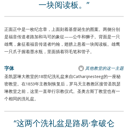
一块阅读板。
正面正中是一枚纪念章，上面刻着基督诞生的图案。两侧分别
是福音传道者路加和马可的象征——公牛和狮子。背面是一只
雄鹰，象征着福音传道者约翰，翅膀上悬着一块阅读板。雄鹰
一只爪子握着墨水瓶，里面插着羽毛笔和管子。
字体
其他教堂的这一主题
圣凯瑟琳大教堂的18世纪洗礼盆来自Catharijnesteeg的一座秘
密教堂。在1853年主教制恢复后，罗马天主教教区接管圣凯瑟
琳教堂之前，这里一直举行宗教仪式。圣奥古斯丁教堂也有一
个相同的洗礼盆。
这两个洗礼盆是路易·拿破仑