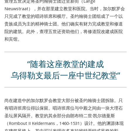
查理五世决定将圣约翰骑士团迁至新街（Lange
Nieuwstraat），并在那里建立教堂和医院。当时，加尔默罗会
只完成了教堂的唱诗班席和横厅。圣约翰骑士团组成了一个以
贵族成员为主的精神骑士团。他们确实有财力完成教堂和修道
院的建筑。此外，查理五世还资助他们，将修道院改建成医院
和宾馆。
随着这座教堂的建成
乌得勒支最后一座中世纪教堂
尚在建造中的加尔默罗会教堂大部分被圣约翰骑士团拆除。只
有唱诗班席位得以保留。唱诗班席位与中殿之间由一块大理石
圣坛屏风隔开。教堂的其余部分由朗布特二世·凯尔德曼斯
（Rombout II Keldermans，1460-1531）设计。他的渊源体现
在建筑风格上，其中可以发现许多布拉班特哥特式风格的影