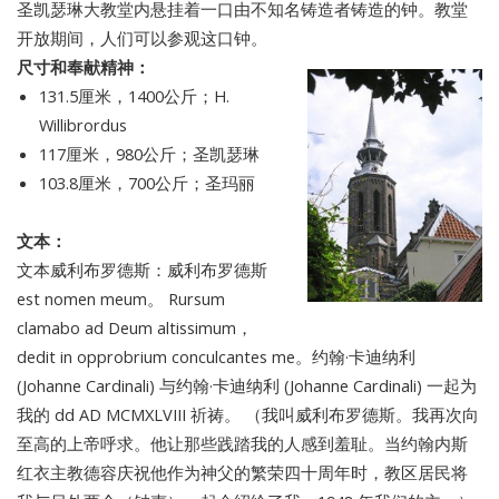
圣凯瑟琳大教堂内悬挂着一口由不知名铸造者铸造的钟。教堂
开放期间，人们可以参观这口钟。
尺寸和奉献精神：
131.5厘米，1400公斤；H.
Willibrordus
117厘米，980公斤；圣凯瑟琳
103.8厘米，700公斤；圣玛丽
文本：
文本威利布罗德斯：威利布罗德斯
est nomen meum。 Rursum
clamabo ad Deum altissimum，
dedit in opprobrium conculcantes me。约翰·卡迪纳利
(Johanne Cardinali) 与约翰·卡迪纳利 (Johanne Cardinali) 一起为
我的 dd AD MCMXLVIII 祈祷。 （我叫威利布罗德斯。我再次向
至高的上帝呼求。他让那些践踏我的人感到羞耻。当约翰内斯
红衣主教德容庆祝他作为神父的繁荣四十周年时，教区居民将