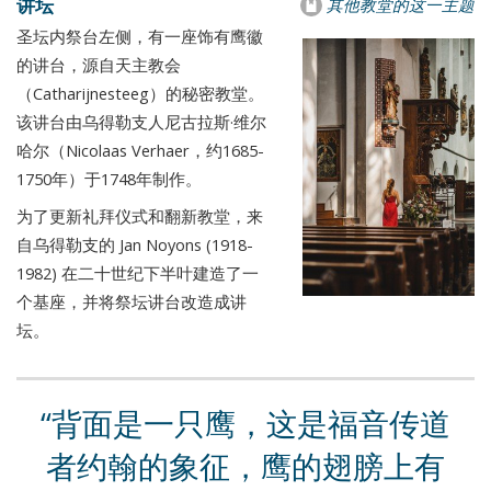
讲坛
其他教堂的这一主题
圣坛内祭台左侧，有一座饰有鹰徽
的讲台，源自天主教会
（Catharijnesteeg）的秘密教堂。
该讲台由乌得勒支人尼古拉斯·维尔
哈尔（Nicolaas Verhaer，约1685-
1750年）于1748年制作。
为了更新礼拜仪式和翻新教堂，来
自乌得勒支的 Jan Noyons (1918-
1982) 在二十世纪下半叶建造了一
个基座，并将祭坛讲台改造成讲
坛。
背面是一只鹰，这是福音传道
者约翰的象征，鹰的翅膀上有