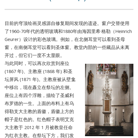
目前的穹顶绘画灵感源自修复期间发现的遗迹。窗户交替使用
了1960-70年代的透明玻璃和1880年由海因里希·格勒（Heinrich
Geurer）设计的彩色玻璃。例如，在北侧耳堂可以看到圣母
窗，在南侧耳堂可以看到圣体窗。教堂内部的一些藏品从未离
开过，但它们一度不太显眼。
与此同时，可以再次欣赏到座位
(1867 年)、主教座 (1868 年) 和圣
坛屏风 (1871 年)。主教座被从壁龛
中移出，现在矗立在祭坛的左侧。
座位上有四个浮雕，描绘了圣威利
布罗德的一生。上面的布料上有乌
得勒支大主教的盾徽，盾徽上方的
帽子是红色的。红色帽子表明艾克
大主教于 2012 年 1 月被教皇任命
为红衣主教。在祭坛下方，我们发