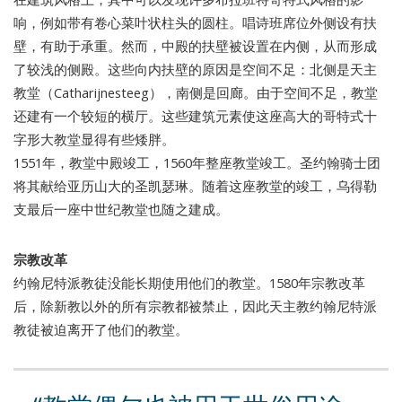
响，例如带有卷心菜叶状柱头的圆柱。唱诗班席位外侧设有扶
壁，有助于承重。然而，中殿的扶壁被设置在内侧，从而形成
了较浅的侧殿。这些向内扶壁的原因是空间不足：北侧是天主
教堂（Catharijnesteeg），南侧是回廊。由于空间不足，教堂
还建有一个较短的横厅。这些建筑元素使这座高大的哥特式十
字形大教堂显得有些矮胖。
1551年，教堂中殿竣工，1560年整座教堂竣工。圣约翰骑士团
将其献给亚历山大的圣凯瑟琳。随着这座教堂的竣工，乌得勒
支最后一座中世纪教堂也随之建成。
宗教改革
约翰尼特派教徒没能长期使用他们的教堂。1580年宗教改革
后，除新教以外的所有宗教都被禁止，因此天主教约翰尼特派
教徒被迫离开了他们的教堂。