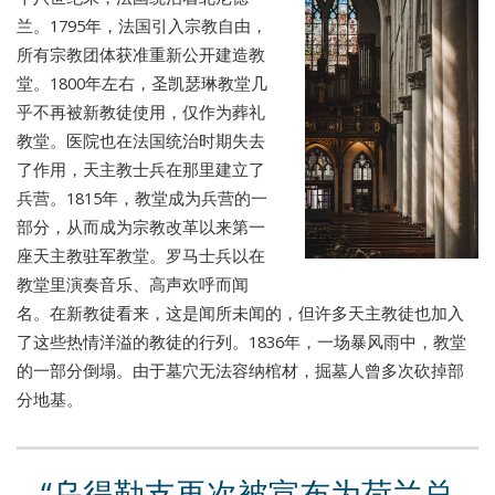
兰。1795年，法国引入宗教自由，
所有宗教团体获准重新公开建造教
堂。1800年左右，圣凯瑟琳教堂几
乎不再被新教徒使用，仅作为葬礼
教堂。医院也在法国统治时期失去
了作用，天主教士兵在那里建立了
兵营。1815年，教堂成为兵营的一
部分，从而成为宗教改革以来第一
座天主教驻军教堂。罗马士兵以在
教堂里演奏音乐、高声欢呼而闻
名。在新教徒看来，这是闻所未闻的，但许多天主教徒也加入
了这些热情洋溢的教徒的行列。1836年，一场暴风雨中，教堂
的一部分倒塌。由于墓穴无法容纳棺材，掘墓人曾多次砍掉部
分地基。
乌得勒支再次被宣布为荷兰总