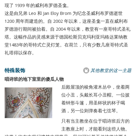
现了 1939 年的威利布罗德圣龛。
这是由兄弟 Leo 和 Jan Eloy Brom 为纪念圣威利布罗德逝世
1200 周年而建造的。自 2002 年以来，这座圣龛一直在威利布
罗德游行期间被抬着。自 2004 年以来，教堂有一座哥特式圣礼
塔。这幅作品的灵感来源于德国松斯贝克玛利亚玛格达莱纳教
堂1483年的哥特式亡灵灯笼。在荷兰，只有少数几座哥特式圣
礼塔得以保存。
特殊装饰
其他教堂的这一主题
唱诗班的地下室里的傻瓜人物
后殿屋顶的棱角灌木丛中，坐着两
位小丑，头戴长耳小丑帽。一位披
着钟形斗篷，用圣杯状的杯子喝
酒，另一位则弹奏着七弦琴。
只有当主教坐在位于唱诗班后方的
主教座上时，才能看到这些人物。