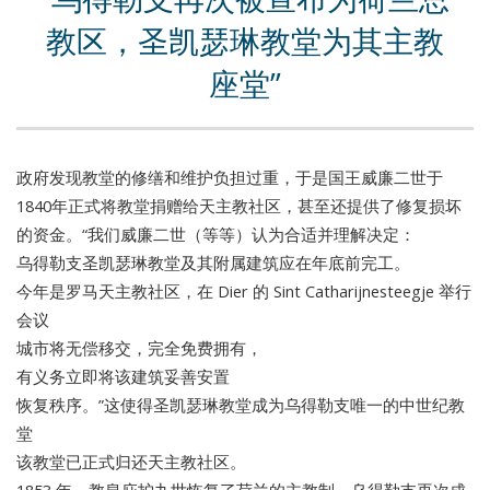
教区，圣凯瑟琳教堂为其主教
座堂
政府发现教堂的修缮和维护负担过重，于是国王威廉二世于
1840年正式将教堂捐赠给天主教社区，甚至还提供了修复损坏
的资金。“我们威廉二世（等等）认为合适并理解决定：
乌得勒支圣凯瑟琳教堂及其附属建筑应在年底前完工。
今年是罗马天主教社区，在 Dier 的 Sint Catharijnesteegje 举行
会议
城市将无偿移交，完全免费拥有，
有义务立即将该建筑妥善安置
恢复秩序。”这使得圣凯瑟琳教堂成为乌得勒支唯一的中世纪教
堂
该教堂已正式归还天主教社区。
1853 年，教皇庇护九世恢复了荷兰的主教制。乌得勒支再次成