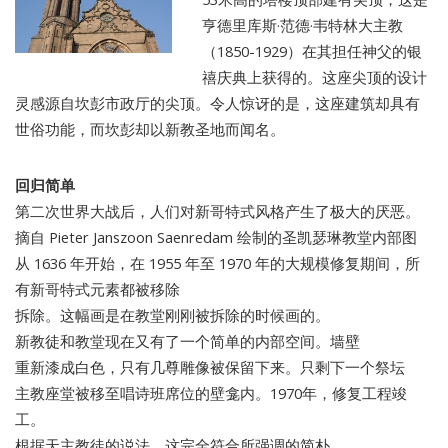
亨德里库斯·范德·韦特林大主教
（1850-1929）在其担任神父的银
禧庆典上获得的。这座尖顶的设计
灵感源自坎彭市政厅的尖顶。令人惊讶的是，这座建筑却具有
世俗功能，而坎彭却以新教圣地而闻名。
回归简单
第二次世界大战后，人们对新哥特式风格产生了极大的厌恶。
摘自 Pieter Janszoon Saenredam 绘制的圣凯瑟琳教堂内部图
从 1636 年开始，在 1955 年至 1970 年的大规模修复期间，所
有新哥特式元素都被移除
拆除。这幅画是在教堂刚刚被拆除的时候画的。
新教徒和教堂现在又有了一个简单的内部空间。墙壁
重新漆成白色，只有几尊雕像被保留下来。只剩下一个祭坛
主教座堂被移至唱诗班席位的壁龛内。1970年，修复工程竣
工。
根据天主教徒的说法，这完全符合所强调的简朴