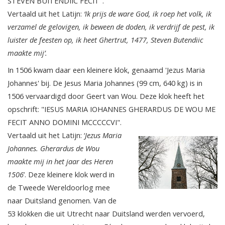
STEVEN BUITENDIIC FECIT".
Vertaald uit het Latijn:
‘Ik prijs de ware God, ik roep het volk, ik
verzamel de gelovigen, ik beween de doden, ik verdrijf de pest, ik
luister de feesten op, ik heet Ghertrut, 1477, Steven Butendiic
maakte mij’.
In 1506 kwam daar een kleinere klok, genaamd 'Jezus Maria
Johannes' bij. De Jesus Maria Johannes (99 cm, 640 kg) is in
1506 vervaardigd door Geert van Wou. Deze klok heeft het
opschrift: "IESUS MARIA IOHANNES GHERARDUS DE WOU ME
FECIT ANNO DOMINI MCCCCCVI".
Vertaald uit het Latijn: ‘
Jezus Maria
Johannes. Gherardus de Wou
maakte mij in het jaar des Heren
1506
’. Deze kleinere klok werd in
de Tweede Wereldoorlog mee
naar Duitsland genomen. Van de
53 klokken die uit Utrecht naar Duitsland werden vervoerd,