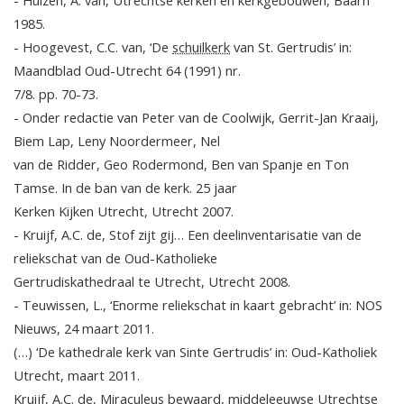
1985.
- Hoogevest, C.C. van, ‘De
schuilkerk
van St. Gertrudis’ in:
Maandblad Oud-Utrecht 64 (1991) nr.
7/8. pp. 70-73.
- Onder redactie van Peter van de Coolwijk, Gerrit-Jan Kraaij,
Biem Lap, Leny Noordermeer, Nel
van de Ridder, Geo Rodermond, Ben van Spanje en Ton
Tamse. In de ban van de kerk. 25 jaar
Kerken Kijken Utrecht, Utrecht 2007.
- Kruijf, A.C. de, Stof zijt gij… Een deelinventarisatie van de
reliekschat van de Oud-Katholieke
Gertrudiskathedraal te Utrecht, Utrecht 2008.
- Teuwissen, L., ‘Enorme reliekschat in kaart gebracht’ in: NOS
Nieuws, 24 maart 2011.
(…) ‘De kathedrale kerk van Sinte Gertrudis’ in: Oud-Katholiek
Utrecht, maart 2011.
Kruijf, A.C. de, Miraculeus bewaard, middeleeuwse Utrechtse