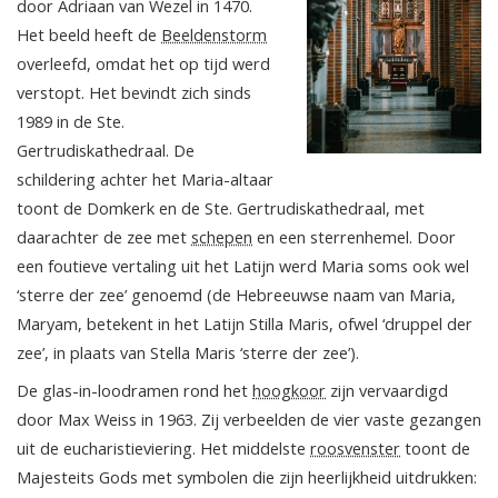
door Adriaan van Wezel in 1470.
Het beeld heeft de
Beeldenstorm
overleefd, omdat het op tijd werd
verstopt. Het bevindt zich sinds
1989 in de Ste.
Gertrudiskathedraal. De
schildering achter het Maria-altaar
toont de Domkerk en de Ste. Gertrudiskathedraal, met
daarachter de zee met
schepen
en een sterrenhemel. Door
een foutieve vertaling uit het Latijn werd Maria soms ook wel
‘sterre der zee’ genoemd (de Hebreeuwse naam van Maria,
Maryam, betekent in het Latijn Stilla Maris, ofwel ‘druppel der
zee’, in plaats van Stella Maris ‘sterre der zee’).
De glas-in-loodramen rond het
hoogkoor
zijn vervaardigd
door Max Weiss in 1963. Zij verbeelden de vier vaste gezangen
uit de eucharistieviering. Het middelste
roosvenster
toont de
Majesteits Gods met symbolen die zijn heerlijkheid uitdrukken: