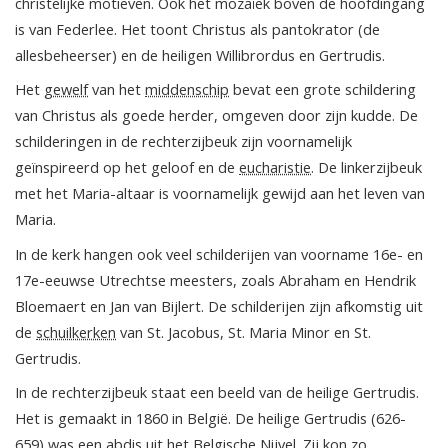
christelijke motieven. Ook het mozaïek boven de hoofdingang
is van Federlee. Het toont Christus als pantokrator (de
allesbeheerser) en de heiligen Willibrordus en Gertrudis.
Het
gewelf
van het
middenschip
bevat een grote schildering
van Christus als goede herder, omgeven door zijn kudde. De
schilderingen in de rechterzijbeuk zijn voornamelijk
geïnspireerd op het geloof en de
eucharistie
. De linkerzijbeuk
met het Maria-altaar is voornamelijk gewijd aan het leven van
Maria.
In de kerk hangen ook veel schilderijen van voorname 16e- en
17e-eeuwse Utrechtse meesters, zoals Abraham en Hendrik
Bloemaert en Jan van Bijlert. De schilderijen zijn afkomstig uit
de
schuilkerken
van St. Jacobus, St. Maria Minor en St.
Gertrudis.
In de rechterzijbeuk staat een beeld van de heilige Gertrudis.
Het is gemaakt in 1860 in België. De heilige Gertrudis (626-
659) was een abdis uit het Belgische Nijvel. Zij kon zo