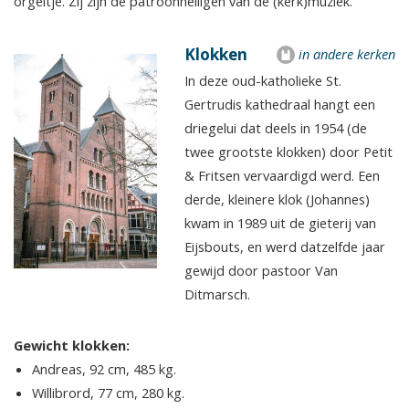
orgeltje. Zij zijn de patroonheiligen van de (kerk)muziek.
Klokken
in andere kerken
In deze oud-katholieke St.
Gertrudis kathedraal hangt een
driegelui dat deels in 1954 (de
twee grootste klokken) door Petit
& Fritsen vervaardigd werd. Een
derde, kleinere klok (Johannes)
kwam in 1989 uit de gieterij van
Eijsbouts, en werd datzelfde jaar
gewijd door pastoor Van
Ditmarsch.
Gewicht klokken:
Andreas, 92 cm, 485 kg.
Willibrord, 77 cm, 280 kg.