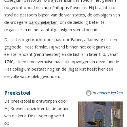
Collegium pastorum Ultrajectensium, in 1646 in het geheim
opgericht door bisschop Philippus Rovenius. Hij bracht in de
stad de pastoors bijeen van de vier staties, de opvolgers van
de vroegere
parochiekerken
, om de zielzorg beter te
organiseren nu het aantal gelovigen sterk toenam.
De kist is ingebracht door pastoor Faber, afkomstig uit een
gegoede Friese familie. Hij werd binnen het collegium de
eerste rendant (rentmeester) en de kist is in later tijd, vanaf
1740, steeds meeverhuisd naar zijn opvolgers in deze functie.
Het collegium bestaat nog en de (lege) kist heeft hier een
eervolle vaste plek gevonden.
Preekstoel
in andere kerken
De preekstoel is ontworpen door
H.J Koenen, opzichter bij de bouw
van de kerk. De uitvoering werd
op