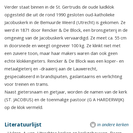
Verder staat binnen in de St. Gertrudis de oude luidklok
opgesteld die uit de rond 1990 gesloten oud-katholieke
Jacobuskerk in de Bemuurde Weerd (Utrecht) is gekomen. Ze
werd in 1871 door Rencker & De Block, een bronsgieterij in de
omgeving van de Jacobuskerk vervaardigd. Ze meet ca. 55 cm
in doorsnede en weegt ongeveer 100 kg. Ze klinkt niet met
een zuivere toon, maar haar makers waren dan ook geen
echte klokkengieters. Rencker & De Block was een koper- en
metaalgieterij en -draaierij aan de Lauwerecht,
gespecialiseerd in brandspuiten, gaslantaarns en verlichting
voor treinen en trams.
Naast gietersnaam en gietjaar, worden de namen van de kerk
(ST. JACOBUS) en de toenmalige pastoor (G A HARDERWIJK)
op de klok vermeld.
Literatuurlijst
in andere kerken
- Hulzen, A. van, Utrechtse kerken en kerkgebouwen, Baarn