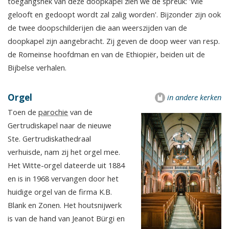
toegangshek van deze doopkapel zien we de spreuk: 'Wie
gelooft en gedoopt wordt zal zalig worden'. Bijzonder zijn ook
de twee doopschilderijen die aan weerszijden van de
doopkapel zijn aangebracht. Zij geven de doop weer van resp.
de Romeinse hoofdman en van de Ethiopiër, beiden uit de
Bijbelse verhalen.
Orgel
in andere kerken
Toen de
parochie
van de
Gertrudiskapel naar de nieuwe
Ste. Gertrudiskathedraal
verhuisde, nam zij het orgel mee.
Het Witte-orgel dateerde uit 1884
en is in 1968 vervangen door het
huidige orgel van de firma K.B.
Blank en Zonen. Het houtsnijwerk
is van de hand van Jeanot Bürgi en