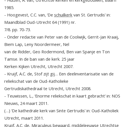
1985.
- Hoogevest, C.C. van, ‘De
schuilkerk
van St. Gertrudis’ in:
Maandblad Oud-Utrecht 64 (1991) nr.
7/8. pp. 70-73.
- Onder redactie van Peter van de Coolwijk, Gerrit-Jan Kraaij,
Biem Lap, Leny Noordermeer, Nel
van de Ridder, Geo Rodermond, Ben van Spanje en Ton
Tamse. In de ban van de kerk. 25 jaar
Kerken Kijken Utrecht, Utrecht 2007.
- Kruijf, A.C. de, Stof zijt gij… Een deelinventarisatie van de
reliekschat van de Oud-Katholieke
Gertrudiskathedraal te Utrecht, Utrecht 2008.
- Teuwissen, L., ‘Enorme reliekschat in kaart gebracht’ in: NOS
Nieuws, 24 maart 2011.
(…) ‘De kathedrale kerk van Sinte Gertrudis’ in: Oud-Katholiek
Utrecht, maart 2011.
Kruijf, A.C. de, Miraculeus bewaard, middeleeuwse Utrechtse