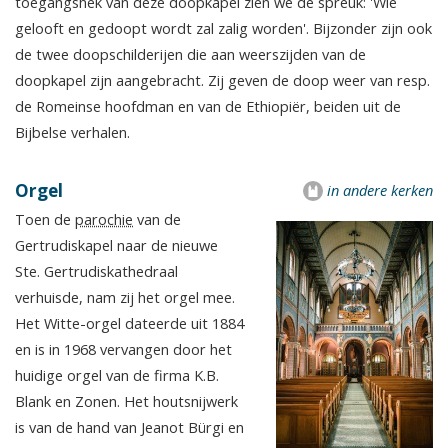
toegangshek van deze doopkapel zien we de spreuk: 'Wie
gelooft en gedoopt wordt zal zalig worden'. Bijzonder zijn ook
de twee doopschilderijen die aan weerszijden van de
doopkapel zijn aangebracht. Zij geven de doop weer van resp.
de Romeinse hoofdman en van de Ethiopiër, beiden uit de
Bijbelse verhalen.
Orgel
in andere kerken
Toen de
parochie
van de
Gertrudiskapel naar de nieuwe
Ste. Gertrudiskathedraal
verhuisde, nam zij het orgel mee.
Het Witte-orgel dateerde uit 1884
en is in 1968 vervangen door het
huidige orgel van de firma K.B.
Blank en Zonen. Het houtsnijwerk
is van de hand van Jeanot Bürgi en