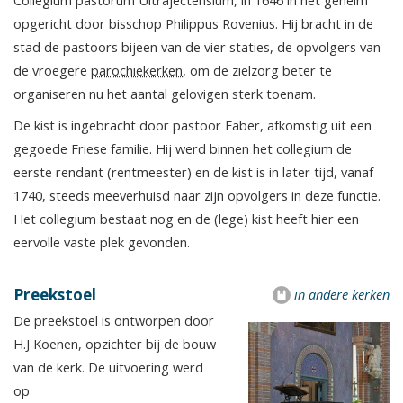
Collegium pastorum Ultrajectensium, in 1646 in het geheim
opgericht door bisschop Philippus Rovenius. Hij bracht in de
stad de pastoors bijeen van de vier staties, de opvolgers van
de vroegere
parochiekerken
, om de zielzorg beter te
organiseren nu het aantal gelovigen sterk toenam.
De kist is ingebracht door pastoor Faber, afkomstig uit een
gegoede Friese familie. Hij werd binnen het collegium de
eerste rendant (rentmeester) en de kist is in later tijd, vanaf
1740, steeds meeverhuisd naar zijn opvolgers in deze functie.
Het collegium bestaat nog en de (lege) kist heeft hier een
eervolle vaste plek gevonden.
Preekstoel
in andere kerken
De preekstoel is ontworpen door
H.J Koenen, opzichter bij de bouw
van de kerk. De uitvoering werd
op