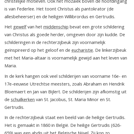
christelijke motieven. Ook het mozaïek boven de hoofdingang
is van Federlee. Het toont Christus als pantokrator (de
allesbeheerser) en de heiligen Willibrordus en Gertrudis.
Het
gewelf
van het
middenschip
bevat een grote schildering
van Christus als goede herder, omgeven door zijn kudde. De
schilderingen in de rechterzijbeuk zijn voornamelijk
geïnspireerd op het geloof en de
eucharistie
. De linkerzijbeuk
met het Maria-altaar is voornamelijk gewijd aan het leven van
Maria.
In de kerk hangen ook veel schilderijen van voorname 16e- en
17e-eeuwse Utrechtse meesters, zoals Abraham en Hendrik
Bloemaert en Jan van Bijlert. De schilderijen zijn afkomstig uit
de
schuilkerken
van St. Jacobus, St. Maria Minor en St.
Gertrudis.
In de rechterzijbeuk staat een beeld van de heilige Gertrudis.
Het is gemaakt in 1860 in België. De heilige Gertrudis (626-
659) was een abdis uit het Belgische Nijvel. Zij kon zo