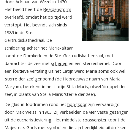
door Adriaan van Wezel in 1470.
Het beeld heeft de
Beeldenstorm
overleefd, omdat het op tijd werd
verstopt. Het bevindt zich sinds
1989 in de Ste.
Gertrudiskathedraal. De
schildering achter het Maria-altaar
toont de Domkerk en de Ste. Gertrudiskathedraal, met
daarachter de zee met
schepen
en een sterrenhemel. Door
een foutieve vertaling uit het Latijn werd Maria soms ook wel
‘sterre der zee’ genoemd (de Hebreeuwse naam van Maria,
Maryam, betekent in het Latijn Stilla Maris, ofwel ‘druppel der
zee’, in plaats van Stella Maris ‘sterre der zee’).
De glas-in-loodramen rond het
hoogkoor
zijn vervaardigd
door Max Weiss in 1963. Zij verbeelden de vier vaste gezangen
uit de eucharistieviering. Het middelste
roosvenster
toont de
Majesteits Gods met symbolen die zijn heerlijkheid uitdrukken: