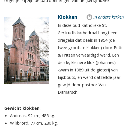
orgeltje. Zij zijn de patroonheiligen van de (kerk)muziek.
Klokken
in andere kerken
In deze oud-katholieke St.
Gertrudis kathedraal hangt een
driegelui dat deels in 1954 (de
twee grootste klokken) door Petit
& Fritsen vervaardigd werd. Een
derde, kleinere klok (Johannes)
kwam in 1989 uit de gieterij van
Eijsbouts, en werd datzelfde jaar
gewijd door pastoor Van
Ditmarsch.
Gewicht klokken:
Andreas, 92 cm, 485 kg.
Willibrord, 77 cm, 280 kg.