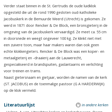
Verder staat binnen in de St. Gertrudis de oude luidklok
opgesteld die uit de rond 1990 gesloten oud-katholieke
Jacobuskerk in de Bemuurde Weerd (Utrecht) is gekomen. Ze
werd in 1871 door Rencker & De Block, een bronsgieterij in de
omgeving van de Jacobuskerk vervaardigd. Ze meet ca. 55 cm
in doorsnede en weegt ongeveer 100 kg. Ze klinkt niet met
een zuivere toon, maar haar makers waren dan ook geen
echte klokkengieters. Rencker & De Block was een koper- en
metaalgieterij en -draaierij aan de Lauwerecht,
gespecialiseerd in brandspuiten, gaslantaarns en verlichting
voor treinen en trams.
Naast gietersnaam en gietjaar, worden de namen van de kerk
(ST. JACOBUS) en de toenmalige pastoor (G A HARDERWIJK)
op de klok vermeld.
Literatuurlijst
in andere kerken
- Hulzen, A. van, Utrechtse kerken en kerkgebouwen, Baarn