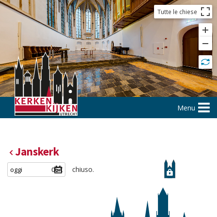
Tutte le chiese
Menu
Janskerk
chiuso.