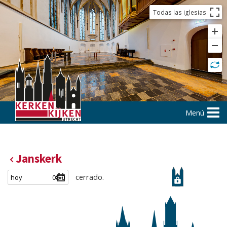
Todas las iglesias
Menú
Janskerk
cerrado.