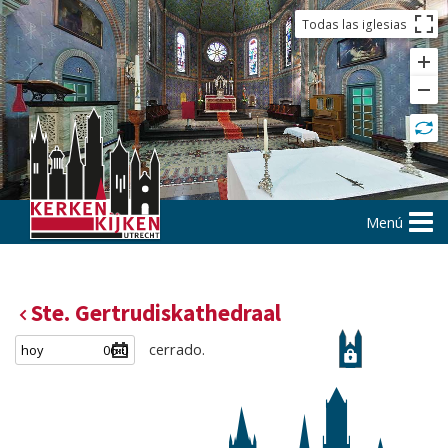
Todas las iglesias
Menú
Ste. Gertrudiskathedraal
cerrado.