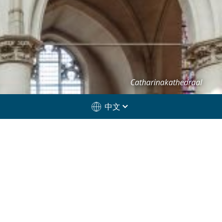
Catharinakathedraal
中文