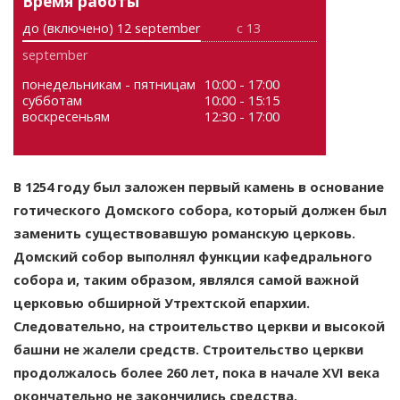
Время работы
до (включено) 12 september
с 13
september
понедельникам - пятницам
10:00 - 17:00
субботам
10:00 - 15:15
воскресеньям
12:30 - 17:00
В 1254 году был заложен первый камень в основание
готического Домского собора, который должен был
заменить существовавшую романскую церковь.
Домский собор выполнял функции кафедрального
собора и, таким образом, являлся самой важной
церковью обширной Утрехтской епархии.
Следовательно, на строительство церкви и высокой
башни не жалели средств. Строительство церкви
продолжалось более 260 лет, пока в начале XVI века
окончательно не закончились средства.